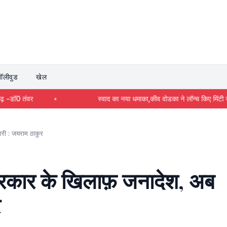
बॉलीवुड
खेल
स्वाद का नया धमाका,कीव वोडका ने लॉन्च किए मिंटी जामुन और मैंगो चिली के नए फ्लेव
ारी : जयराम ठाकुर
सरकार के खिलाफ़ जनादेश, अब
र