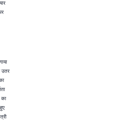
यार
पर
गाया
र उतर
 का
ाता
स का
हुए
त्री