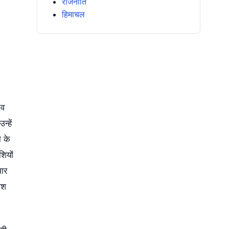
राजनीति
हिमाचल
ेव
्हें
ा के
शियों
भार
ोश