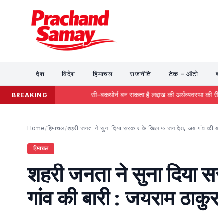
Skip
to
content
देश
विदेश
हिमाचल
राजनीति
टेक – ऑटो
सी-बकथोर्न बन सकता है लद्दाख की अर्थव्यवस्था की रीढ़ -डॉ0 तंवर
BREAKING
Home
/
हिमाचल
/
शहरी जनता ने सुना दिया सरकार के खिलाफ़ जनादेश, अब गांव की ब
हिमाचल
शहरी जनता ने सुना दिया 
गांव की बारी : जयराम ठाकु