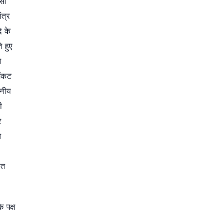
सी
ंत्र
े के
े हुए
स
संकट
दनीय
ी
र
े
ित
 पक्ष