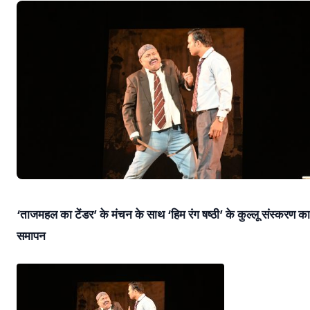
‘ताजमहल का टेंडर’ के मंचन के साथ ‘हिम रंग षष्ठी’ के कुल्लू संस्करण का
समापन